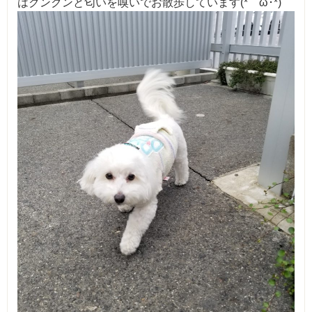
はクンクンと匂いを嗅いでお散歩しています(*ゝω･*)