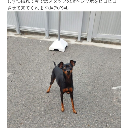
しずつ慣れて今ではスタッフの所へシッポをピコピコ
させて来てくれますd=(^o^)=b