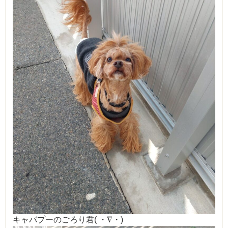
キャバプーのごろり君( ・∇・)