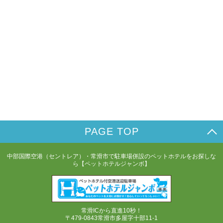
PAGE TOP
中部国際空港（セントレア）・常滑市で駐車場併設のペットホテルをお探しな
ら【ペットホテルジャンボ】
常滑ICから直進10秒！
〒479-0843常滑市多屋字十部11-1