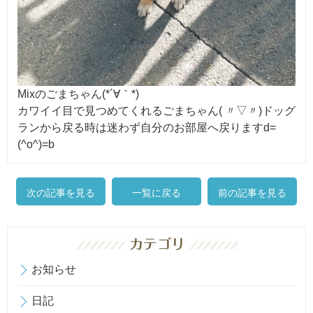
Mixのごまちゃん(*´∀｀*)
カワイイ目で見つめてくれるごまちゃん( 〃▽〃)ドッグ
ランから戻る時は迷わず自分のお部屋へ戻りますd=
(^o^)=b
次の記事を見る
一覧に戻る
前の記事を見る
お知らせ
日記