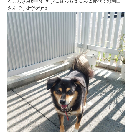
るこむぎ君ε≡≡ﾍ( ´∀`)ﾉごはんもきちんと食べてお利口
さんですd=(^o^)=b