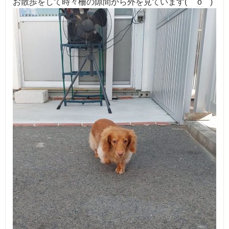
お散歩をして時々柵の隙間から外を見ています( ゜o゜)