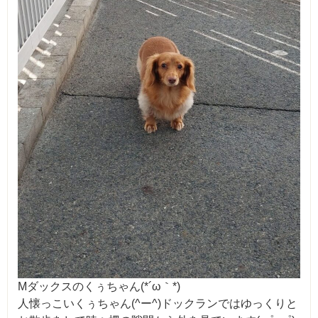
Mダックスのくぅちゃん(*´ω｀*)
人懐っこいくぅちゃん(^ー^)ドックランではゆっくりと