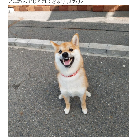
フに絡んでじゃれてきます( ≧∀≦)ノ