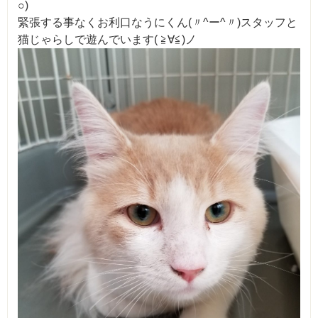
○)
緊張する事なくお利口なうにくん(〃^ー^〃)スタッフと
猫じゃらしで遊んでいます( ≧∀≦)ノ