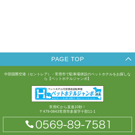
PAGE TOP
中部国際空港（セントレア）・常滑市で駐車場併設のペットホテルをお探しな
ら【ペットホテルジャンボ】
常滑ICから直進10秒！
〒479-0843常滑市多屋字十部11-1