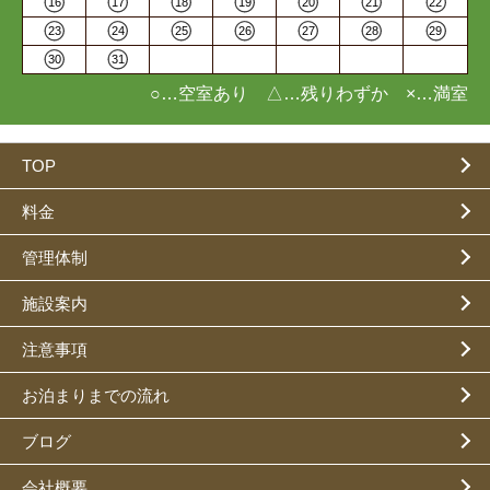
16
17
18
19
20
21
22
23
24
25
26
27
28
29
30
31
○…空室あり △…残りわずか ×…満室
TOP
料金
管理体制
施設案内
注意事項
お泊まりまでの流れ
ブログ
会社概要