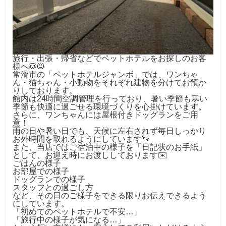
旅行・出張・帰省などでペットホテルをお探しのお客
様へ🐶🐱
常滑市の「ペットホテルジャンボ」では、ワンちゃ
ん・猫ちゃん・小動物をそれぞれ建物を分けてお預か
りしております。
館内は24時間空調管理を行っており、暑い季節も寒い
季節も快適に過ごせる環境づくりを心掛けています。
さらに、ワンちゃんには屋根付きドッグランをご用
意！
雨の日や暑い日でも、天候に左右されず毎日しっかり
お外時間を取れるようにしています🐾
また、当店ではご宿泊中の様子を「日記状のお手紙」
として、お迎え時にお渡ししております✉️
ごはんの様子
お部屋での様子
ドッグランでの様子
スタッフとの過ごし方
など、その日のご様子をできる限りお伝えできるよう
にしています。
「初めてのペットホテルで不安…」
「旅行中の様子が気になる…」