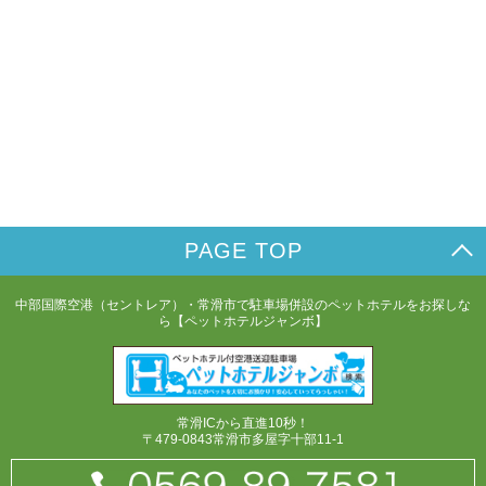
PAGE TOP
中部国際空港（セントレア）・常滑市で駐車場併設のペットホテルをお探しな
ら【ペットホテルジャンボ】
常滑ICから直進10秒！
〒479-0843常滑市多屋字十部11-1