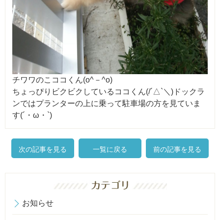
チワワのこココくん(o^－^o)
ちょっぴりビクビクしているココくん(/´△`＼)ドックラ
ンではプランターの上に乗って駐車場の方を見ていま
す(´・ω・`)
次の記事を見る
一覧に戻る
前の記事を見る
お知らせ