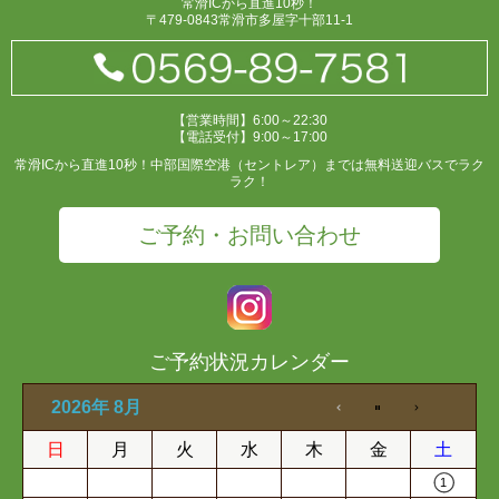
常滑ICから直進10秒！
〒479-0843常滑市多屋字十部11-1
【営業時間】6:00～22:30
【電話受付】9:00～17:00
常滑ICから直進10秒！中部国際空港（セントレア）までは無料送迎バスでラク
ラク！
ご予約・お問い合わせ
ご予約状況カレンダー
2026年 8月
日
月
火
水
木
金
土
1